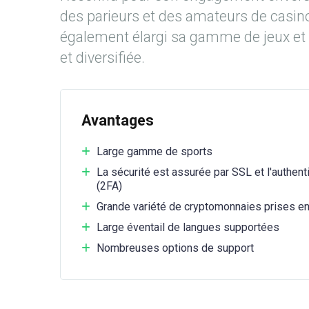
des parieurs et des amateurs de casin
également élargi sa gamme de jeux et d
et diversifiée.
Avantages
Large gamme de sports
La sécurité est assurée par SSL et l'authenti
(2FA)
Grande variété de cryptomonnaies prises e
Large éventail de langues supportées
Nombreuses options de support