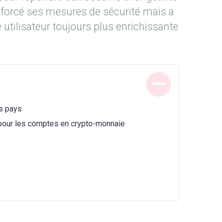
nforcé ses mesures de sécurité mais a
utilisateur toujours plus enrichissante
ns pays
 pour les comptes en crypto-monnaie