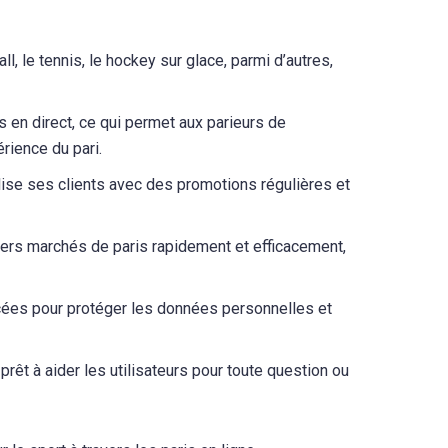
l, le tennis, le hockey sur glace, parmi d’autres,
en direct, ce qui permet aux parieurs de
rience du pari.
lise ses clients avec des promotions régulières et
 divers marchés de paris rapidement et efficacement,
ncées pour protéger les données personnelles et
 prêt à aider les utilisateurs pour toute question ou