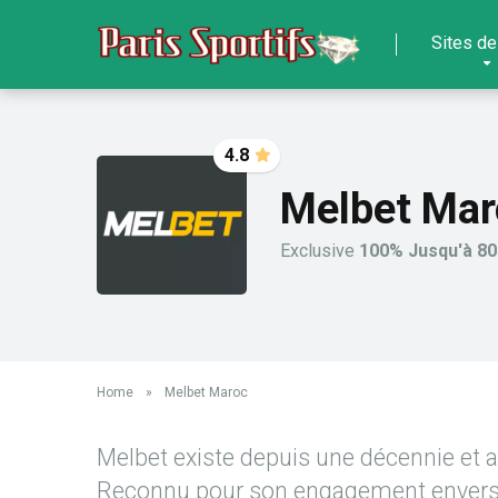
Sites de
4.8
Melbet Mar
Exclusive
100% Jusqu'à 8
Home
»
Melbet Maroc
Melbet existe depuis une décennie et a c
Reconnu pour son engagement envers l’