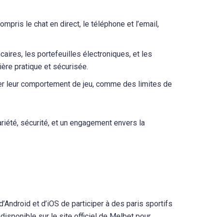
pris le chat en direct, le téléphone et l’email,
res, les portefeuilles électroniques, et les
ère pratique et sécurisée.
érer leur comportement de jeu, comme des limites de
iété, sécurité, et un engagement envers la
’Android et d’iOS de participer à des paris sportifs
 disponible sur le site officiel de Melbet pour