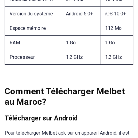
Version du système
Android 5.0+
iOS 10.0+
Espace mémoire
–
112 Mo
RAM
1 Go
1 Go
Processeur
1,2 GHz
1,2 GHz
Comment Télécharger Melbet
au Maroc?
Télécharger sur Android
Pour télécharger Melbet apk sur un appareil Android, il est