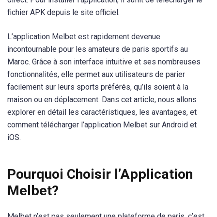
fichier APK depuis le site officiel.
L’application Melbet est rapidement devenue
incontournable pour les amateurs de paris sportifs au
Maroc. Grâce à son interface intuitive et ses nombreuses
fonctionnalités, elle permet aux utilisateurs de parier
facilement sur leurs sports préférés, qu’ils soient à la
maison ou en déplacement. Dans cet article, nous allons
explorer en détail les caractéristiques, les avantages, et
comment télécharger l’application Melbet sur Android et
iOS.
Pourquoi Choisir l’Application
Melbet?
Melbet n’est pas seulement une plateforme de paris, c’est