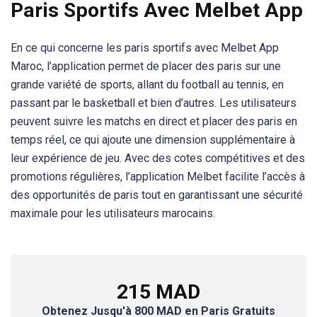
Paris Sportifs Avec Melbet App
En ce qui concerne les paris sportifs avec Melbet App
Maroc, l’application permet de placer des paris sur une
grande variété de sports, allant du football au tennis, en
passant par le basketball et bien d’autres. Les utilisateurs
peuvent suivre les matchs en direct et placer des paris en
temps réel, ce qui ajoute une dimension supplémentaire à
leur expérience de jeu. Avec des cotes compétitives et des
promotions régulières, l’application Melbet facilite l’accès à
des opportunités de paris tout en garantissant une sécurité
maximale pour les utilisateurs marocains.
215 MAD
Obtenez Jusqu'à 800 MAD en Paris Gratuits