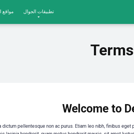
تطبيقات الجوال
مواقع ا
Terms
Welcome to D
 dictum pellentesque non ac purus. Etiam leo nibh, finibus eget p
uis lacinia hendrerit, quam metus hendrerit mauris, sit amet luct