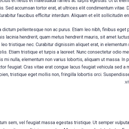
nectus et netus et malesuada fames ac turpis egestas. Ut ut ele
s. Sed accumsan tortor erat, at ultrices elit condimentum vitae. 
Curabitur faucibus efficitur interdum. Aliquam et elit sollicitudin eni
 dictum pellentesque non ac purus. Etiam leo nibh, finibus eget p
uis lacinia hendrerit, quam metus hendrerit mauris, sit amet luct
us leo tristique nec. Curabitur dignissim aliquet erat, in elementum
 felis. Etiam tristique et turpis a laoreet. Nunc consectetur odio me
is mi nulla, elementum non varius lobortis, aliquam ut massa. In por
ctor feugiat. Cras vitae erat congue lacus feugiat vehicula sed a
n, tristique eget mollis non, fringilla lobortis orci. Suspendisse
vi
m sem, vel feugiat massa egestas tristique. Ut semper vulputat