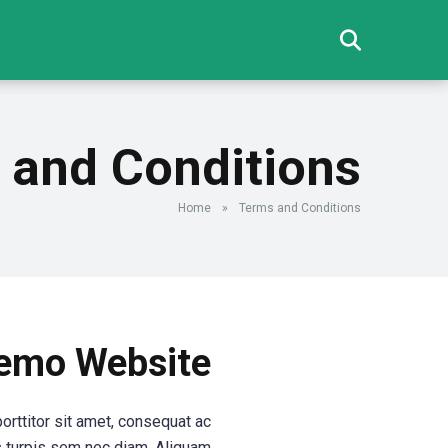
 and Conditions
Home
»
Terms and Conditions
emo Website
orttitor sit amet, consequat ac
us turpis sem nec diam. Aliquam