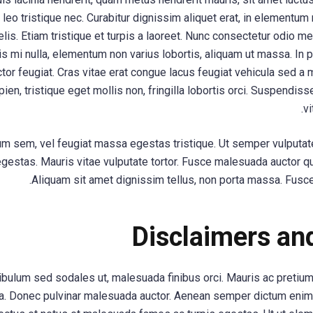
us leo tristique nec. Curabitur dignissim aliquet erat, in elementum
 felis. Etiam tristique et turpis a laoreet. Nunc consectetur odio me
is mi nulla, elementum non varius lobortis, aliquam ut massa. In por
ctor feugiat. Cras vitae erat congue lacus feugiat vehicula sed a
n, tristique eget mollis non, fringilla lobortis orci. Suspendisse
vi
 sem, vel feugiat massa egestas tristique. Ut semper vulputate
 egestas. Mauris vitae vulputate tortor. Fusce malesuada auctor qu
Aliquam sit amet dignissim tellus, non porta massa. Fusce r
Disclaimers an
tibulum sed sodales ut, malesuada finibus orci. Mauris ac pretiu
la. Donec pulvinar malesuada auctor. Aenean semper dictum eni