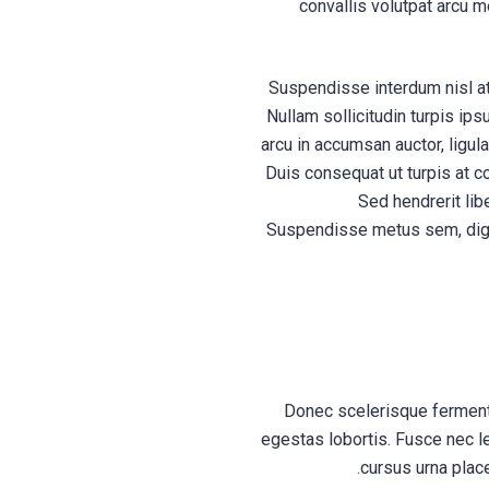
convallis volutpat arcu m
Suspendisse interdum nisl at
Nullam sollicitudin turpis ips
arcu in accumsan auctor, ligul
Duis consequat ut turpis at c
Sed hendrerit libe
Suspendisse metus sem, digniss
Donec scelerisque fermentu
egestas lobortis. Fusce nec le
cursus urna place