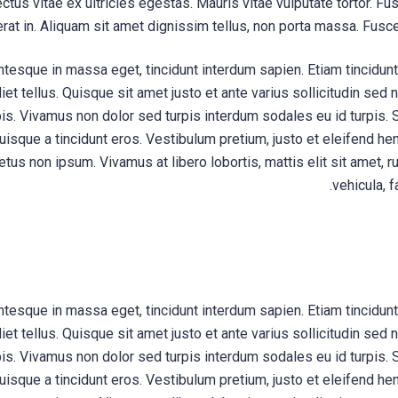
ctus vitae ex ultricies egestas. Mauris vitae vulputate tortor. 
rat in. Aliquam sit amet dignissim tellus, non porta massa. Fusce 
ntesque in massa eget, tincidunt interdum sapien. Etiam tincidunt 
diet tellus. Quisque sit amet justo et ante varius sollicitudin se
rpis. Vivamus non dolor sed turpis interdum sodales eu id turpis. Se
isque a tincidunt eros. Vestibulum pretium, justo et eleifend hendr
etus non ipsum. Vivamus at libero lobortis, mattis elit sit amet, 
vehicula, f
ntesque in massa eget, tincidunt interdum sapien. Etiam tincidunt 
diet tellus. Quisque sit amet justo et ante varius sollicitudin se
rpis. Vivamus non dolor sed turpis interdum sodales eu id turpis. Se
isque a tincidunt eros. Vestibulum pretium, justo et eleifend hendr