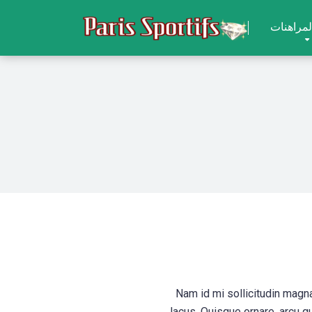
لمراهنات
Nam id mi sollicitudin magna
lacus. Quisque ornare, arcu q