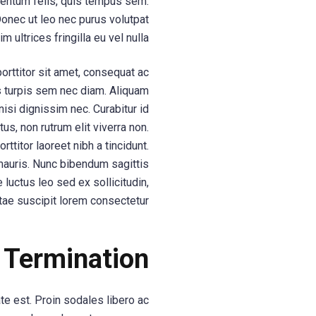
mentum felis, quis tempus sem.
Donec ut leo nec purus volutpat
m ultrices fringilla eu vel nulla.
orttitor sit amet, consequat ac
us turpis sem nec diam. Aliquam
 nisi dignissim nec. Curabitur id
tus, non rutrum elit viverra non.
ttitor laoreet nibh a tincidunt.
 mauris. Nunc bibendum sagittis
 luctus leo sed ex sollicitudin,
tae suscipit lorem consectetur.
Termination
e est. Proin sodales libero ac