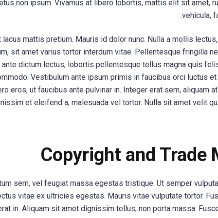
etus non ipsum. Vivamus at libero lobortis, mattis elit sit amet, 
vehicula, f
 lacus mattis pretium. Mauris id dolor nunc. Nulla a mollis lect
um, sit amet varius tortor interdum vitae. Pellentesque fringilla ne
a ante dictum lectus, lobortis pellentesque tellus magna quis fel
ommodo. Vestibulum ante ipsum primis in faucibus orci luctus et 
ro eros, ut faucibus ante pulvinar in. Integer erat sem, aliquam at 
im et eleifend a, malesuada vel tortor. Nulla sit amet velit quis
Copyright and Trade 
m sem, vel feugiat massa egestas tristique. Ut semper vulputat
ctus vitae ex ultricies egestas. Mauris vitae vulputate tortor. 
rat in. Aliquam sit amet dignissim tellus, non porta massa. Fusce 