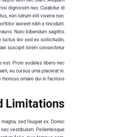
 nisi dignissim nec. Curabitur id
tus, non rutrum elit viverra non.
ttitor laoreet nibh a tincidunt.
 mauris. Nunc bibendum sagittis
 luctus leo sed ex sollicitudin,
tae suscipit lorem consectetur.
 est. Proin sodales libero nec
am, eu cursus urna placerat in.
honcus ornare dui in facilisis.
d Limitations
m magna, sed feugiat ex. Donec
m nec vestibulum. Pellentesque